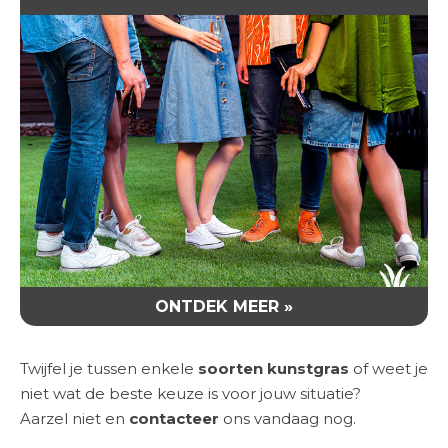
ONTDEK MEER »
Twijfel je tussen enkele
soorten kunstgras
of weet je
niet wat de beste keuze is voor jouw situatie?
Aarzel niet en
contacteer
ons vandaag nog.