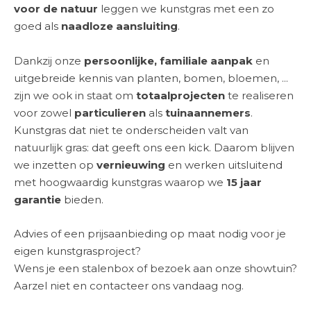
voor de natuur
leggen
we
kunstgras
met een zo
goed als
naadloze aansluiting
.
Dankzij onze
persoonlijke, familiale aanpak
en
uitgebreide kennis van planten, bomen, bloemen, ...
zijn we ook in staat om
totaalprojecten
te realiseren
voor zowel
particulieren
als
tuinaannemers
.
Kunstgras dat niet te onderscheiden valt van
natuurlijk gras: dat geeft ons een kick. Daarom blijven
we inzetten op
vernieuwing
en werken uitsluitend
met hoogwaardig
kunstgras
waarop we
15 jaar
garantie
bieden.
Advies of een
prijsaanbieding op maat
nodig voor je
eigen kunstgrasproject?
Wens je een
stalenbox
of bezoek aan onze
showtuin
?
Aarzel niet en
contacteer
ons vandaag nog.