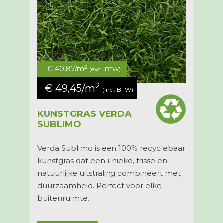
2
€ 40,87/m
(excl. BTW)
2
€ 49,45/m
(incl. BTW)
KUNSTGRAS VERDA
SUBLIMO
Verda Sublimo
is een
100% recyclebaar
kunstgras dat een unieke, frisse en
natuurlijke uitstraling combineert met
duurzaamheid. Perfect voor elke
buitenruimte.