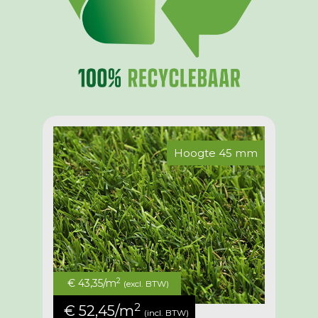
Hoogte 45 mm
2
€ 43,35/m
(excl. BTW)
2
€ 52,45/m
(incl. BTW)