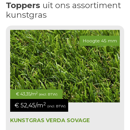
Toppers
uit ons assortiment
kunstgras
Hoogte 45 mm
2
€ 43,35/m
(excl. BTW)
2
€ 52,45/m
(incl. BTW)
KUNSTGRAS VERDA SOVAGE