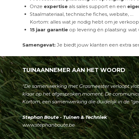
Onze
expertise
als sales support en een
eig
Staalmateriaal, technische fiches, website, …
Kortom: alles wat je nodig hebt om je verkoop 
15 jaar garantie
op levering én plaatsing: wat w
Samengevat:
Je biedt jouw klanten een extra se
TUINAANNEMER AAN HET WOORD
"De samenwerking met Grasmeester verloopt vlot.
klaar op het afgesproken moment. De communicatie
Kortom, een samenwerking die duidelijk in de “gee
Stephan Boute - Tuinen & Techniek
www.stephanboute.be