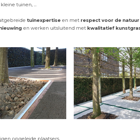
leine tuinen, ...
uitgebreide
tuinexpertise
en met
respect voor de natuur
nieuwing
en werken uitsluitend met
kwalitatief kunstgra
gen opgeleide plaatsers.