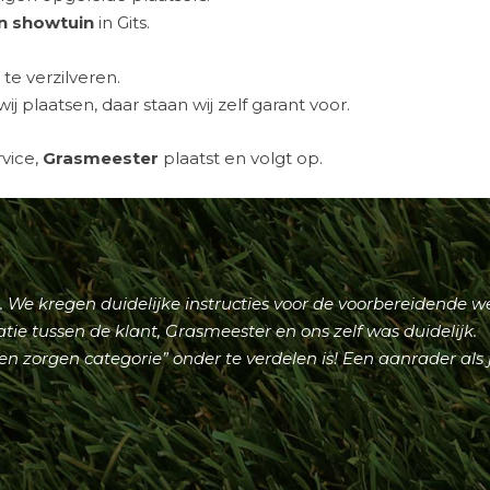
en
showtuin
in Gits.
te verzilveren.
ij plaatsen, daar staan wij zelf garant voor.
rvice,
Grasmeester
plaatst en volgt op.
 We kregen duidelijke instructies voor de voorbereidende w
 tussen de klant, Grasmeester en ons zelf was duidelijk.
n zorgen categorie” onder te verdelen is! Een aanrader als 