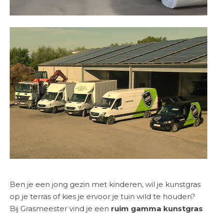
Ben je een
jong gezin met kinderen
, wil je kunstgras
op je
terras
of kies je ervoor je tuin wild te houden?
Bij Grasmeester vind je een
ruim gamma kunstgras