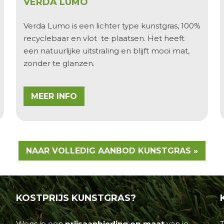
VERDA LUMO
Verda Lumo
is een lichter type kunstgras,
100%
recyclebaar
en vlot te plaatsen. Het heeft
een natuurlijke uitstraling en blijft mooi mat,
zonder te glanzen.
MEER INFO
NAAR VOLLEDIG AANBOD KUNSTGRAS »
KOSTPRIJS
KUNSTGRAS?
Wens je een
prijsaanbieding op maat
van je
T