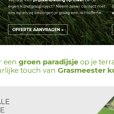
eigen kunstgrasproject? Neem zeker contact met
ons op en wij bezorgen je graag een
richtofferte
.
OFFERTE AANVRAGEN »
r een
groen paradijsje
op je terr
rlijke touch van
Grasmeester
k
ALE
E