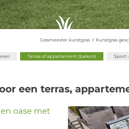
Grasmeester kunstgras
Kunstgras gesc
eren
Terras of appartement (balkon)
Sport -
oor een terras, apparteme
gen oase met