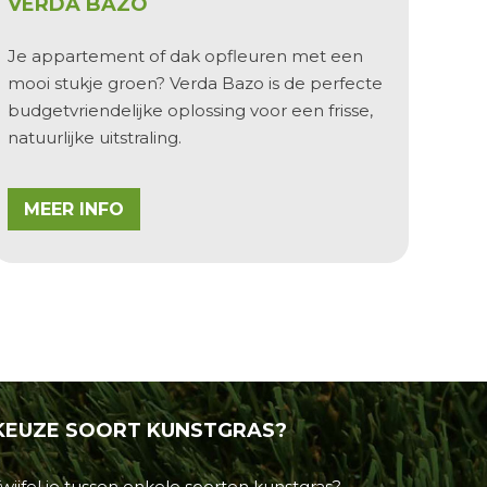
VERDA BAZO
Je appartement of dak opfleuren met een
mooi stukje groen?
Verda Bazo
is de perfecte
budgetvriendelijke oplossing voor een frisse,
natuurlijke uitstraling.
MEER INFO
KEUZE
SOORT
KUNSTGRAS?
wijfel je tussen enkele
soorten kunstgras
?