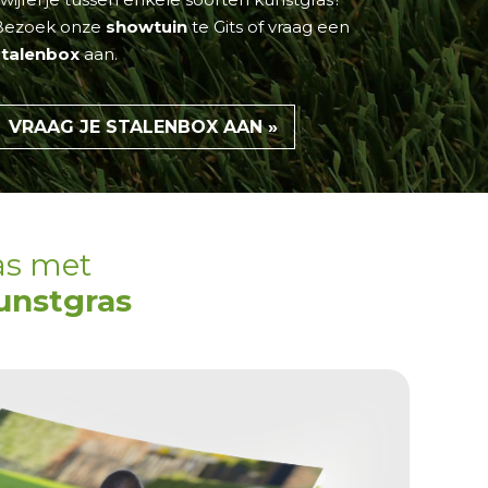
Bezoek onze
showtuin
te
Gits
of vraag een
stalenbox
aan.
VRAAG JE STALENBOX AAN »
as met
unstgras