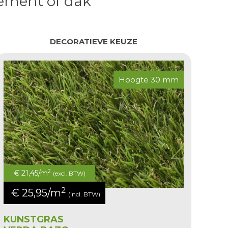
tement of dak
DECORATIEVE KEUZE
Hoogte 30 mm
2
€ 21,45/m
(excl. BTW)
2
€ 25,95/m
(incl. BTW)
KUNSTGRAS