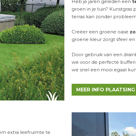
Heb je jaren geleden een
t
groen in je tuin? Kunstgras 
terras kan zonder probleem
Creëer een groene oase
zo
groene kleur zorgt sfeer en 
Door gebruik van een
drai
we voor de perfecte bufferi
we snel een mooi egaal kun
MEER INFO PLAATSING
om extra leefruimte te