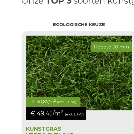
Onze
TOP 3
soorten
kunst
ECOLOGISCHE KEUZE
Hoogte 50 mm
2
€ 40,87/m
(excl. BTW)
2
€ 49,45/m
(incl. BTW)
KUNSTGRAS