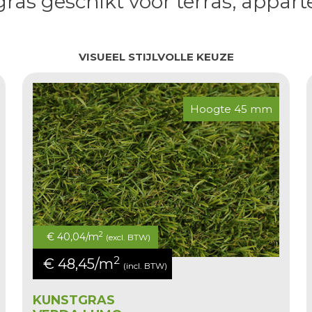
gras
geschikt voor terras, appar
VISUEEL STIJLVOLLE KEUZE
Hoogte 45 mm
2
€ 40,04/m
(excl. BTW)
2
€ 48,45/m
(incl. BTW)
KUNSTGRAS