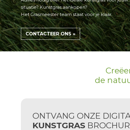
situatie
? Kunstgras aankopen?
Het
Grasmeester team
staat voor je klaar.
CONTACTEER ONS »
Creëe
de natuu
ONTVANG ONZE DIGIT
KUNSTGRAS
BROCHUR