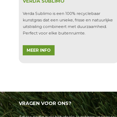
VERDA SUBLIMO
Verda Sublimo
is een
100% recyclebaar
kunstgras dat een unieke, frisse en natuurlijke
uitstraling combineert met duurzaamheid.
Perfect voor elke buitenruimte.
MEER INFO
VRAGEN
VOOR ONS?
Advies nodig over het ideale
kunstgras
voor jouw