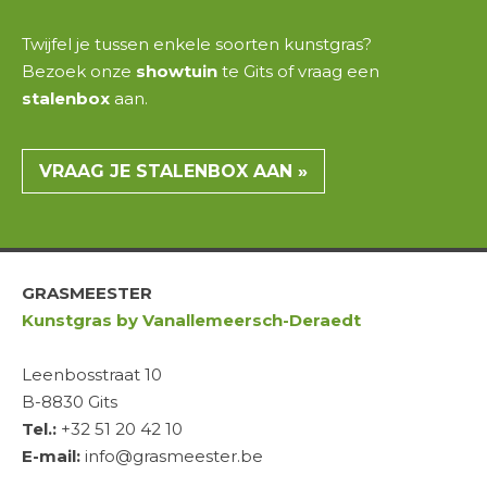
Twijfel je tussen enkele
soorten kunstgras
?
Bezoek onze
showtuin
te
Gits
of vraag een
stalenbox
aan.
VRAAG JE STALENBOX AAN »
GRASMEESTER
Kunstgras by Vanallemeersch-Deraedt
Leenbosstraat 10
B-8830 Gits
Tel.:
+32 51 20 42 10
E-mail:
info@grasmeester.be