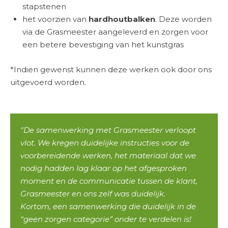
stapstenen
het voorzien van
hardhoutbalken
. Deze worden
via de Grasmeester aangeleverd en zorgen voor
een betere bevestiging van het kunstgras
*Indien gewenst kunnen deze werken ook door ons
uitgevoerd worden.
"De samenwerking met Grasmeester verloopt
vlot. We kregen duidelijke instructies voor de
voorbereidende werken, het materiaal dat we
nodig hadden lag klaar op het afgesproken
moment en de communicatie tussen de klant,
Grasmeester en ons zelf was duidelijk.
Kortom, een samenwerking die duidelijk in de
“geen zorgen categorie” onder te verdelen is!