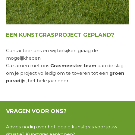
EEN KUNSTGRASPROJECT GEPLAND?
Contacteer ons en wij bekijken graag de
mogelijkheden.
Ga samen met ons
Grasmeester team
aan de slag
om je project volledig om te toveren tot een
groen
paradijs
, het hele jaar door.
VRAGEN
VOOR ONS?
Advies nodig over het ideale
kunstgras
voor jouw
situatie
? Kunstgras aankopen?